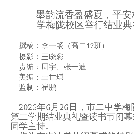
墨韵流香
盈
盛夏，平安
学梅
陇校区举行结业典
撰稿：李
一
畅（高二
班）
12
摄影：王晓彩
责编：周宇、张一迪
美编：王
世
琪
监制：崔鹏
2026年6月26日，市
二中学梅
第二学期结业典礼
暨读书
节闭幕
同学主持。