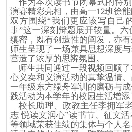
作为本次读书节闭幕式的特别
演赛精彩亮相，由高一
12
班徐能
双方围绕“我们更应该写自己
事”这一深刻辩题展开较量。六
缜密，既有创造性的阐发，亦有
师生呈现了一场兼具思想深度与
营造了浓厚的思辨氛围。
师生共同通过一段视频回顾了
心义卖和义演活动的真挚温情、
一
年级东方绿舟
军训的磨砺与成
践活动为本学年的校园生活增添
校长助理、政教主任李拥军老
志 悦读文润心”读书节、征文
等领域荣获佳绩的集体与个人名