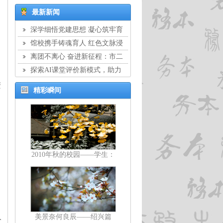
最新新闻
深学细悟党建思想 凝心筑牢育
人根基：市二中学党委开展8月主
馆校携手铸魂育人 红色文脉浸
题党日活动
润校园：市二中学与静安区文物保
离团不离心 奋进新征程：市二
护管理服务中心结对共建签约仪式
中学举行教工离团仪式
探索AI课堂评价新模式，助力
暨交流座谈会
教学提质增效：市二中学开展教师
进
精彩瞬间
校本培训
2010年秋的校园——学生：
顾剑亨
入
美景奈何良辰——绍兴篇