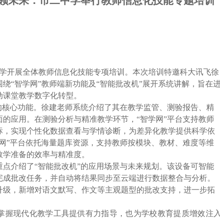
领未来：市
二中学
举行教师信息化技能专题培训
中学
开展全体
教师信息化技能专项培训。本次培训特邀
科大讯飞徐
绕“智学网”
教师端
新
功能
及“智能批改机”展开系统讲解，旨在
动课堂教学数字化转型。
的核心功能。徐建老师系统介绍了其在教学监管、测验报告、精
面的应用。在测验分析与精准教学环节，“智学网”平台支持教师
标，实现个性化数据查看与学情诊断，为差异化教学提供科学依
学网”平台依托海量题库资源，支持教师按模块、教材、难度等维
教学准备的效率与精准度。
点介绍了“智能批改机”的应用场景与未来规划。
该设备
可智能
完成批改任务，并自动将结果同步至云端进行数据整合与分析。
升级，新增对语文默写、作文等主观题型的批改支持，进一步拓
掌握现代化教学工具提供有力指导，也为学校教育提质增效注