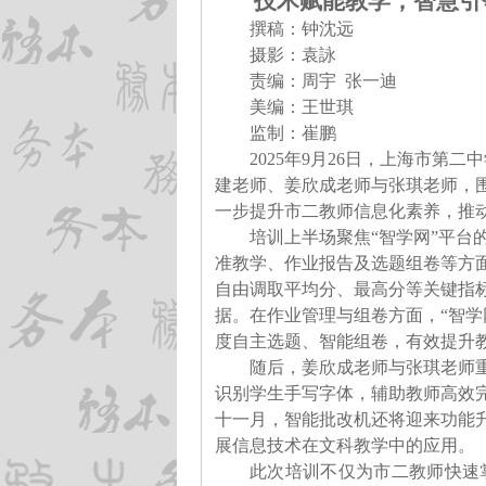
技术赋能教学，智慧引
撰稿：
钟沈远
摄影：
袁
詠
责编：周宇 张一迪
美编：王
世
琪
监制：崔鹏
2025年9月26日，上海市第二
建
老师、姜欣成老师与张琪老师，围
一步
提升市二教师
信息化素养，推
培训上半场聚焦“智学网”平台
准教学、作业报告及
选题组卷等
方
自由调取平均分、最高分等关键指
据。在作业管理
与组卷方面
，“智
度自主选题、智能组卷，有效提升
随后，姜欣成老师与张琪老师重
识别学生手写字体，辅助教师高效
十一月，
智能批改机
还
将迎来功能
展信息技术在文科教学中的应用。
此次培训不仅为市
二教师
快速