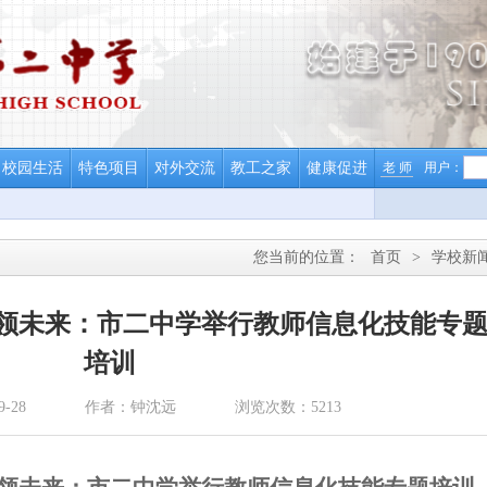
校园生活
特色项目
对外交流
教工之家
健康促进
老 师
用户：
您当前的位置：
首页
>
学校新
领未来：市二中学举行教师信息化技能专
培训
-28
作者：钟沈远
浏览次数：5213