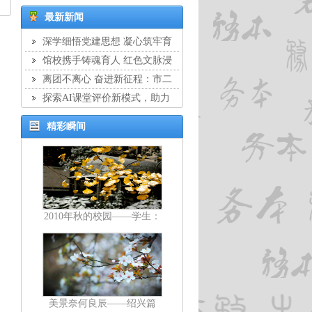
最新新闻
深学细悟党建思想 凝心筑牢育
人根基：市二中学党委开展8月主
馆校携手铸魂育人 红色文脉浸
题党日活动
润校园：市二中学与静安区文物保
离团不离心 奋进新征程：市二
护管理服务中心结对共建签约仪式
中学举行教工离团仪式
探索AI课堂评价新模式，助力
暨交流座谈会
教学提质增效：市二中学开展教师
精彩瞬间
校本培训
2010年秋的校园——学生：
顾剑亨
美景奈何良辰——绍兴篇