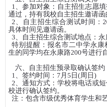
1
、
参加对象：自主招生志愿填
通过，持有我校自主招生邀请函
2
、自主招生综合测试时间：20
具体时间见邀请函。
3
、自主招生综合测试
地点
：永
特别提醒：报名市二中学永康
生的同学均在永康路
200
号进行
六、自主招生预录取确认签约
1
、签约时间：
7
月
5
日
(
周日
)
2
、通知方式：学校将电话或短
校进行确认签约。
注：包含市级优秀体育学生和