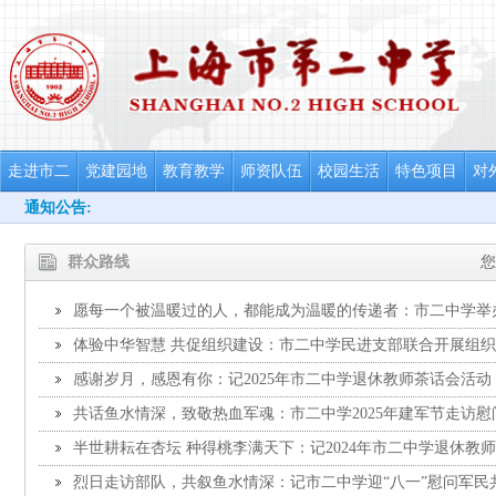
走进市二
党建园地
教育教学
师资队伍
校园生活
特色项目
对
通知公告:
群众路线
您
愿每一个被温暖过的人，都能成为温暖的传递者：市二中学举
动暨“汝觉”关爱基金成立仪式
体验中华智慧 共促组织建设：市二中学民进支部联合开展组
感谢岁月，感恩有你：记2025年市二中学退休教师茶话会活动
共话鱼水情深，致敬热血军魂：市二中学2025年建军节走访
半世耕耘在杏坛 种得桃李满天下：记2024年市二中学退休教
烈日走访部队，共叙鱼水情深：记市二中学迎“八一”慰问军民