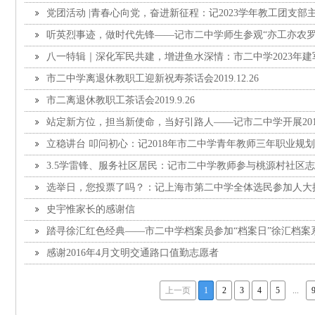
党团活动 |青春心向党，奋进新征程：记2023学年教工团支
团仪式
听英烈事迹，做时代先锋——记市二中学师生参观“亦工亦农罗
八一特辑｜深化军民共建，增进鱼水深情：市二中学2023年
单位
市二中学离退休教职工迎新祝寿茶话会2019.12.26
市二离退休教职工茶话会2019.9.26
站定新方位，担当新使命，当好引路人——记市二中学开展20
列活动
立稳讲台 叩问初心：记2018年市二中学青年教师三年职业规
3.5学雷锋、服务社区居民：记市二中学教师参与桃源村社区
选举日，您投票了吗？：记上海市第二中学全体选民参加人大
史宇惟家长的感谢信
踏寻徐汇红色经典——市二中学档案员参加“档案日”徐汇档案
感谢2016年4月文明交通路口值勤志愿者
上一页
1
2
3
4
5
...