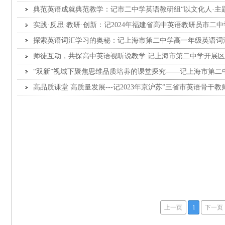
典范英语成就典范教学：记市二中学英语教研组“以文化人·主
语悦读”活动
实践·反思·教研·创新：记2024年福建省高中英语教研员市二
探索英语词汇学习的奥秘：记上海市第二中学高一年级英语词
师徒互动，共探高中英语视听说教学:记上海市第二中学开展
“双新”视域下聚焦思维品质培养的课堂探究——记上海市第二
示活动
高品质课堂 高质量发展---记2023年京沪苏”三省市英语骨干教
同课异构评价研讨会在市二中学举办
上一页
1
下一页