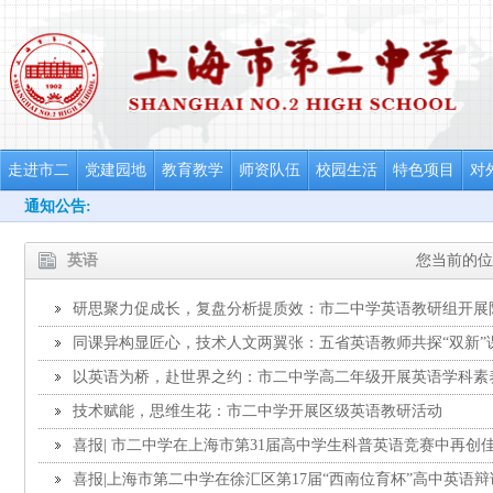
走进市二
党建园地
教育教学
师资队伍
校园生活
特色项目
对
通知公告:
英语
您当前的位
研思聚力促成长，复盘分析提质效：市二中学英语教研组开展
分析会
同课异构显匠心，技术人文两翼张：五省英语教师共探“双新”
以英语为桥，赴世界之约：市二中学高二年级开展英语学科素
技术赋能，思维生花：市二中学开展区级英语教研活动
喜报| 市二中学在上海市第31届高中学生科普英语竞赛中再创
喜报|上海市第二中学在徐汇区第17届“西南位育杯”高中英语