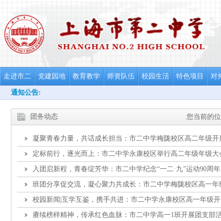
走进市二
党建园地
教育教学
师资队伍
校园生活
特色项目
对
通知公告:
团务动态
您当前的位
凝聚青春力量，共话成长担当：市二中学梅陇校区高二年级开
定标前行，逐光而上：市二中学永康校区举行高二年级年级大
入团启新程，青春绽芳华：市二中学纪念“一二·九”运动90周
团仪式暨第十六周升旗仪式
班团分享促交流，凝心聚力共成长：市二中学梅陇校区高一年
校园新闻|互学互鉴，携手共进：市二中学永康校区高一年级
赓续榜样精神，传承红色血脉：市二中学高一1班开展团支部