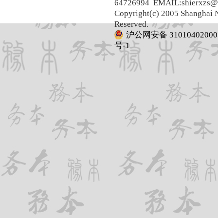
64726994 EMAIL:shierxzs@
Copyright(c) 2005 Shanghai N
Reserved.
沪公网安备 31010402000
号-1