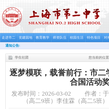
走进市二
党建园地
教育教学
师资队伍
校园生活
特色项目
对
通知公告:
学生社团
您当前的位置
逐梦模联，载誉前行：市二
合国活动
发布时间：2026-03-02
作者：于
（高二9班）李佳霖（高二5班）