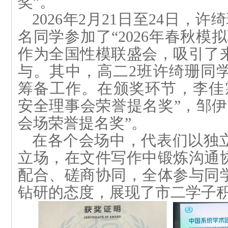
奖”。
2026年2月21日至24日，许
名同学参加了“2026年春秋模
作为
全国性模联盛会
，吸引了
与。其中，高二
2
班许绮珊同
筹备工作。在颁奖环节，李佳
安全理事会荣誉提名奖”，邹伊
会场荣誉提名奖”。
在各个会场中，代表们以独
立场，在文件写作中锻炼沟通
配合、磋商协同，全体参与同
钻研的态度，展现了市二学子