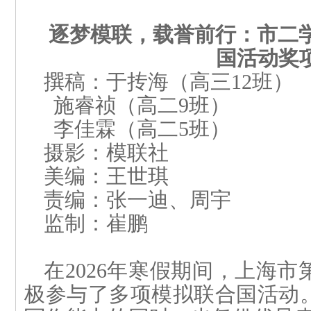
逐梦模联，载誉前行
：
市二
国活动奖
撰稿：于
抟
海（高三
1
2
班）
施睿祯（高二
9
班）
李佳霖（高二
5
班）
摄影：模联社
美编：王
世
琪
责编：张一迪、周宇
监制：崔鹏
在2026年寒假期间，上海
极参与了多项模拟联合国活动