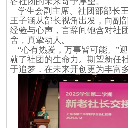
各社团
的
未来
寄予厚望
。
学生会副主席、社团部部长
王子涵
从部长
视角
出发，向
副
经验与心声
，言辞间
饱含
对社
舍，真挚动人。
“心有热爱，万事皆
可能
。
”
迎
就了社团的生命力。
期望新任
于追梦
，在未来开创
更为
丰富