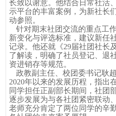
长致以
谢意。他结合
日常社活
示
平台
的丰富案例，为新社长
动
参照
。
针对期末
社团交流
的
重点
工
新变化与评选标准，
建议新任
记录。他还
就
《
29
届社团社长
了解读
，明确了社员登记、退
资进销存等规范。
政教副主任、校团委书记耿
2020
年以来的发展历程，
指出
同学担任正副部长期间，社团
逐步发展
为与各社团紧密联动
老师充分肯定了两位同学的
辛