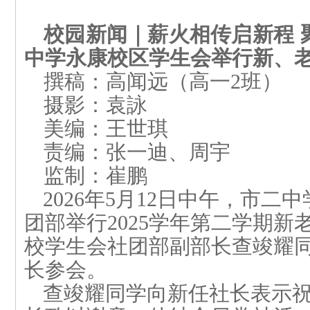
校园新闻｜薪火相传启新程
中学
永康校区
学生会
举行
新
、
撰稿：
高闻远
（高一
2
班）
摄影：
袁
詠
美编：王
世
琪
责编：张一迪、周宇
监制：崔鹏
2026
年
5
月
12
日中午，
市
二
中
团部
举行
2025
学年第二学期新
校学生会社团部副部长
查竣耀
长
参会
。
查竣耀同学
向新任社长表示