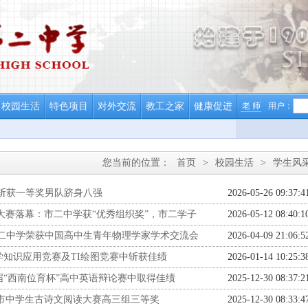
校园生活
特色项目
对外交流
教工之家
健康促进
老 师
用户：
您当前的位置：
首页
>
校园生活
>
学生风
斩获一等奖男队跻身八强
2026-05-26 09:37:4
频大赛落幕：市二中学获“优秀组织奖”，市二学子
2026-05-12 08:40:1
市二中学荣获中国高中生青年物理学家学术交流会
2026-04-09 21:06:5
知识应用竞赛及TI绘图竞赛中斩获佳绩
2026-01-14 10:25:3
届“西南位育杯”高中英语辩论赛中取得佳绩
2025-12-30 08:37:2
市中学生古诗文阅读大赛高三组三等奖
2025-12-30 08:33:4