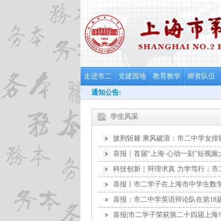
走进市二
党建园地
教育教学
师资队伍
通知公告:
学生风采
披荆斩棘 乘风破浪：市二中学女排
喜报｜首届“上海·心动一刻”短视
获“最浓腔调奖”
科技创新｜辩理求真 力学笃行：
（CYPT2026）三等奖
喜报丨市二学子在上海市中学生数学
喜报：市二中学英语辩论队在第18
喜报|市二学子荣获第二十四届上海