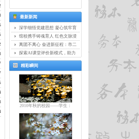
2
3
最新新闻
6
深学细悟党建思想 凝心筑牢育
5
人根基：市二中学党委开展8月主
馆校携手铸魂育人 红色文脉浸
题党日活动
2
润校园：市二中学与静安区文物保
离团不离心 奋进新征程：市二
护管理服务中心结对共建签约仪式
中学举行教工离团仪式
探索AI课堂评价新模式，助力
3
暨交流座谈会
教学提质增效：市二中学开展教师
7
精彩瞬间
校本培训
7
5
4
3
2010年秋的校园——学生：
4
顾剑亨