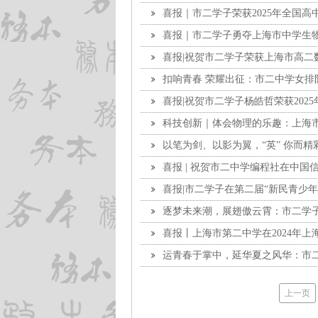
喜报｜市二学子荣获2025年全国
喜报｜市二学子勇夺上海市中学生物
喜报|祝贺市二学子荣获上海市高二
扣响青春 荣耀出征：市二中学女排
喜报|祝贺市二学子杨皓哲荣获202
科技创新｜体会物理的乐趣：上海
家学术交流会（CYPT）
以笔为剑、以影为翼，“英” 你而精
满落幕
喜报 | 祝贺市二中学编程社在中
喜报|市二学子在第二届“新民青少年
逐梦未来潮，展翅傲云霄：市二学子
竞赛中取得佳绩
喜报丨上海市第二中学在2024年
运青春于掌中，延华夏之风华：市
术操比赛二等奖
上一页