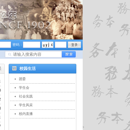
密码：
采
校园生活
团委
1
学生会
0
社会实践
2
学生风采
8
校内直播
1
7