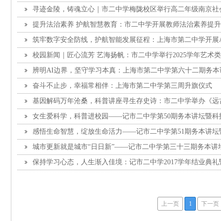
前动员大会
寻迹金陵，铸魂立心｜市二中学梅陇校区举行高二年级南京社
提升法治素养 护航智慧教育：市二中学开展教师法治素养提
筑牢数字安全防线，护航智能发展征程：上海市第二中学开展
校园新闻｜匠心流芳 艺海扬帆：市二中学举行2025学年艺术
周升旗仪式
辨明AI边界，坚守学习本真：上海市第二中学第六十二期务本
奋斗不止步，幸福常相伴：上海市第二中学第三周升旗仪式
基因解码万年沧桑，科普讲座寻生存史诗：市二中学举办《远
普讲座
女生爱科学，科普进校园——记市二中学第50期务本讲坛暨科
感悟生命智慧，绽放生命活力——记市二中学第51期务本讲坛
城市更新就是城市“日日新”——记市二中学第三十三期务本讲
保持学习心态，人生渐入佳境：记市二中学2017学年结业典
上一页
1
下一页