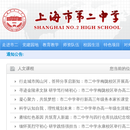
走进市二
党建园地
教育教学
师资队伍
校园生活
特色项目
对
通知公告:
人文课程
您当前的位
行走城市阅山河，答辩分享启新知：市二中学梅陇校区开展高
迹”优秀实践答辩分享会
寻迹金陵承文脉 研学笃行铸初心：市二中学梅陇校区举办高
示暨评选活动
凝心聚力，共筑梦想：市二中学举行新高三年级务本家长课堂
科学认知自我，理性规划未来：市二中学举办高一年级生涯规
赓续红色基因 共筑育人新篇：市二中学与四行仓库抗战纪念
缅怀英烈守初心 研学践悟强担当：市二中学永康校区举行高