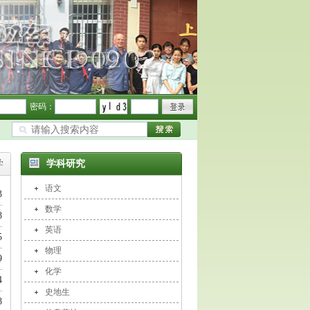
密码：
学
学科研究
语文
3
数学
8
英语
5
物理
9
化学
4
史地生
8