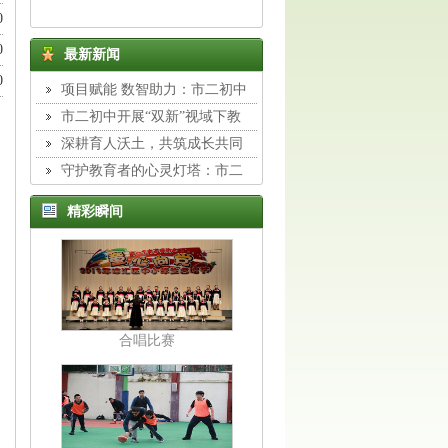
0
0
最新新闻
0
项目赋能 数智助力：市二初中
组织教师开展专题校本培训
市二初中开展“双新”视域下教
与学转型主题培训
深耕育人沃土，共筑成长共同
体：市二初中班主任工作室展示活
守护教育者的心灵灯塔：市二
动纪实
初中举行德育专题讲座
精彩瞬间
合唱比赛