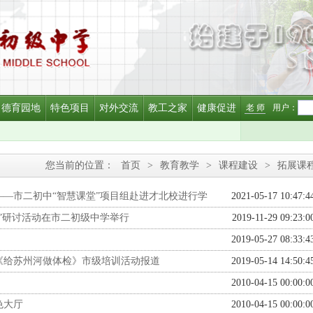
德育园地
特色项目
对外交流
教工之家
健康促进
老 师
用户：
您当前的位置：
首页
>
教育教学
>
课程建设
>
拓展课
 ——市二初中“智慧课堂”项目组赴进才北校进行学
2021-05-17 10:47:4
”研讨活动在市二初级中学举行
2019-11-29 09:23:0
2019-05-27 08:33:4
《给苏州河做体检》市级培训活动报道
2019-05-14 14:50:4
2010-04-15 00:00:0
色大厅
2010-04-15 00:00:0