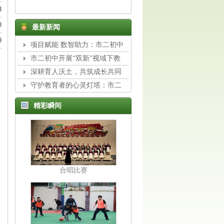
8
0
最新新闻
0
项目赋能 数智助力：市二初中
组织教师开展专题校本培训
市二初中开展“双新”视域下教
与学转型主题培训
深耕育人沃土，共筑成长共同
体：市二初中班主任工作室展示活
守护教育者的心灵灯塔：市二
动纪实
初中举行德育专题讲座
精彩瞬间
合唱比赛