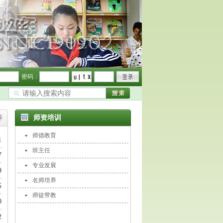
密码：
养
师资培训
师德教育
1
班主任
7
专业发展
9
名师培养
5
师徒带教
0
2