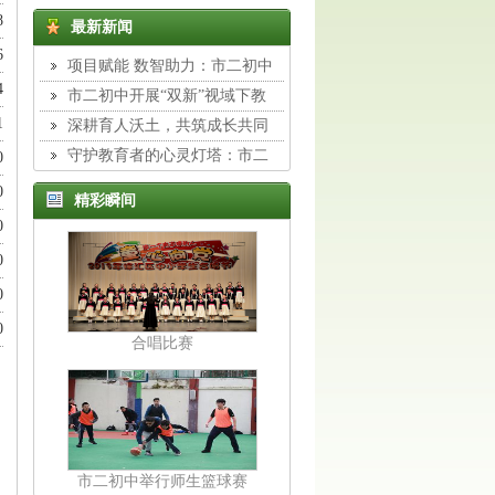
8
最新新闻
6
项目赋能 数智助力：市二初中
4
组织教师开展专题校本培训
市二初中开展“双新”视域下教
1
与学转型主题培训
深耕育人沃土，共筑成长共同
体：市二初中班主任工作室展示活
守护教育者的心灵灯塔：市二
0
动纪实
初中举行德育专题讲座
0
精彩瞬间
0
0
0
0
合唱比赛
市二初中举行师生篮球赛