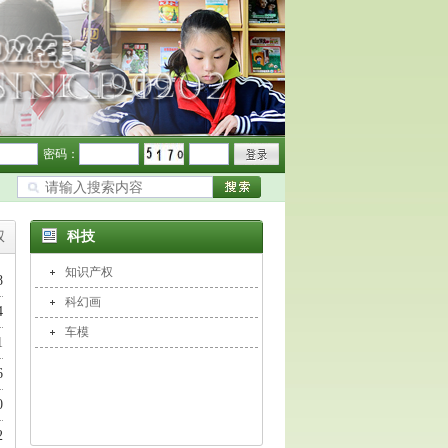
密码：
权
科技
知识产权
8
科幻画
4
车模
1
6
0
2