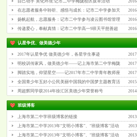
道敬老院送温暖活动
自己动手 美化环境:记市二中学梅陇校区拔草活动
2016
在志愿者服务中聆听、感悟与成长：记市二中学参加天
2016
平小记者活动
扬帆起航，志愿服务：记市二中学参与凌云图书馆管理
2016
员工作
传递爱心，奉献真情：记市二中学高一9班天平慈善超
2016
市志愿者活动
认星争优、做美德少年
2017年认星争优 做美德少年，各星学生事迹
2017
明校训传家风，做美德少年——记上海市第二中学梅陇
2017
校区2016学年第二学期开学典礼
脚踏实地，仰望星空——记2017年市二中学青年教师座
2017
谈会
全国青少年五好小公民美丽中国我的中国梦主题教育活
2015
动征文获奖名单
周超辉同学获2014年徐汇区美德少年荣誉称号
2014
班级博客
上海市第二中学班级博客的链接
2013
上海市第二中学2013年“文明小博客”、“班级博客”活动
2013
总结
上海市第二中学2013年“文明小博客”、“班级博客”活动
2013