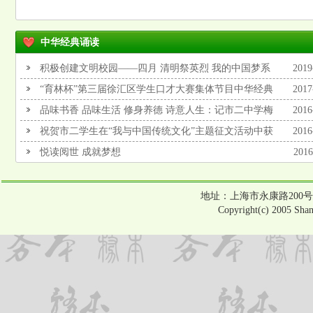
语精选
中华经典诵读
积极创建文明校园——四月 清明祭英烈 我的中国梦系
2019
列
“育林杯”第三届徐汇区学生口才大赛集体节目中华经典
2017
诗文诵读铜奖2017.5
品味书香 品味生活 修身养德 诗意人生：记市二中学梅
2016
陇校区读书节及南京交流活动
祝贺市二学生在“我与中国传统文化”主题征文活动中获
2016
奖
悦读阅世 成就梦想
2016
地址：上海市永康路200号 电话：6
Copyright(c) 2005 Shan