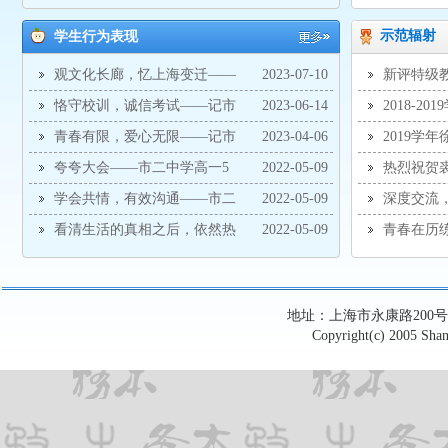
第二中学诚信教育升旗仪式
示范辐射
学生行为表现
观文化长廊，忆上海变迁——
2023-07-10
新评特级
记市二中学高一10班主题团日活动
恪守校训，诚信考试——记市
2023-06-14
2018-
二中学开展诚信考试教育升旗仪式
青春有限，爱心无限——记市
2023-04-06
2019学
二中学梅陇校区爱心义演
夸夸大会——市二中学高一5
2022-05-09
热烈祝贺裘
班亲子关系云主题班会
学会共情，有效沟通——市二
2022-05-09
深度交流，
中学高二6班亲子关系主题班会
看清生活的真相之后，依然热
2022-05-09
青春在历
爱生活——记市二中学高一（2）班第四次线上班
会
地址：上海市永康路200号 电话：6
Copyright(c) 2005 Shan