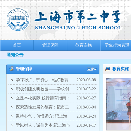
首页
管理保障
教育实施
学生行为表现
通知公告:
管理保障
教育实施
学“四史”，守初心，站好教育
2020-06-08
岗位——邀请中国浦东干部学院何帆教授为全体
积极创建文明校园——学校创
2019-05-22
教工作了一场题为“从新冠疫情看百年未有之变局
建方案
立足本校实际 践行德育指南：
2018-09-27
——兼谈中美博弈”的讲座
记2018年市二中学德育工作的校本培训
探索适性发展的德育：记市二
2018-06-04
中学德育管理委员会工作研讨会
秉持心气，何惧远方: 记上海
2018-02-24
市第二中学2017学年第二学期开学典礼
学以树人，诚信为本:记上海市
2018-01-17