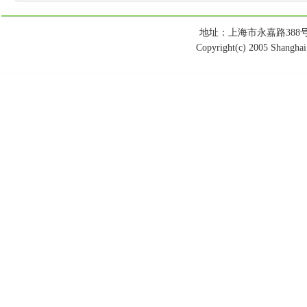
地址：上海市永嘉路388号 电话：
Copyright(c) 2005 Shanghai 