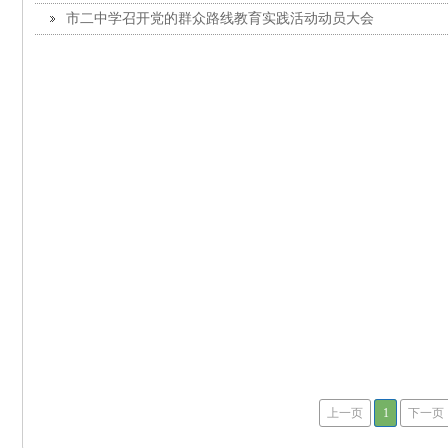
市二中学召开党的群众路线教育实践活动动员大会
上一页
1
下一页