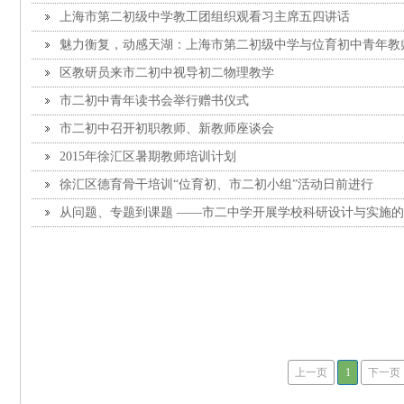
上海市第二初级中学教工团组织观看习主席五四讲话
魅力衡复，动感天湖：上海市第二初级中学与位育初中青年教
区教研员来市二初中视导初二物理教学
市二初中青年读书会举行赠书仪式
市二初中召开初职教师、新教师座谈会
2015年徐汇区暑期教师培训计划
徐汇区德育骨干培训“位育初、市二初小组”活动日前进行
从问题、专题到课题 ——市二中学开展学校科研设计与实施
上一页
1
下一页