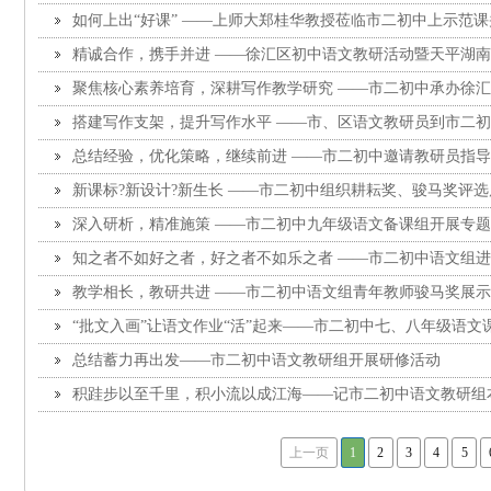
南”学区语文教学研修活动
如何上出“好课” ——上师大郑桂华教授莅临市二初中上示范
精诚合作，携手并进 ——徐汇区初中语文教研活动暨天平湖
举行
聚焦核心素养培育，深耕写作教学研究 ——市二初中承办徐
作教学研讨活动
搭建写作支架，提升写作水平 ——市、区语文教研员到市二
总结经验，优化策略，继续前进 ——市二初中邀请教研员指
新课标?新设计?新生长 ——市二初中组织耕耘奖、骏马奖评选
深入研析，精准施策 ——市二初中九年级语文备课组开展专
知之者不如好之者，好之者不如乐之者 ——市二初中语文组
示
教学相长，教研共进 ——市二初中语文组青年教师骏马奖展
“批文入画”让语文作业“活”起来——市二初中七、八年级语文
总结蓄力再出发——市二初中语文教研组开展研修活动
积跬步以至千里，积小流以成江海——记市二初中语文教研组
上一页
1
2
3
4
5