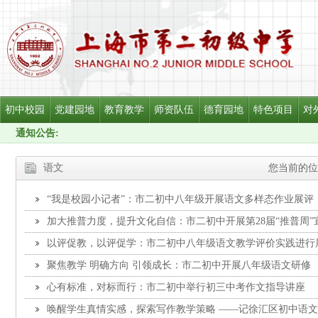
初中校园
党建园地
教育教学
师资队伍
德育园地
特色项目
对
通知公告:
语文
您当前的位
“我是校园小记者”：市二初中八年级开展语文多样态作业展评
加大推普力度，提升文化自信：市二初中开展第28届“推普周”
以评促教，以评促学：市二初中八年级语文教学评价实践进行
聚焦教学 明确方向 引领成长：市二初中开展八年级语文研修
心有标准，对标而行：市二初中举行初三中考作文指导讲座
唤醒学生真情实感，探索写作教学策略 ——记徐汇区初中语文