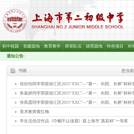
初中校园
党建园地
教育教学
师资队伍
德育园地
特色项目
对
通知公告:
书画
您当前
张欣怡同学荣获徐汇区2015“XXC”—“襄一、向阳、长桥”杯
朱嘉妍同学荣获徐汇区2015“XXC”—“襄一、向阳、长桥”杯
张凤霞同学荣获徐汇区2015“XXC”—“襄一、向阳、长桥”杯
美术教师黄红梅
学生沈佳仪作品《巾帼不让须眉》获上海市“真彩杯”一等奖