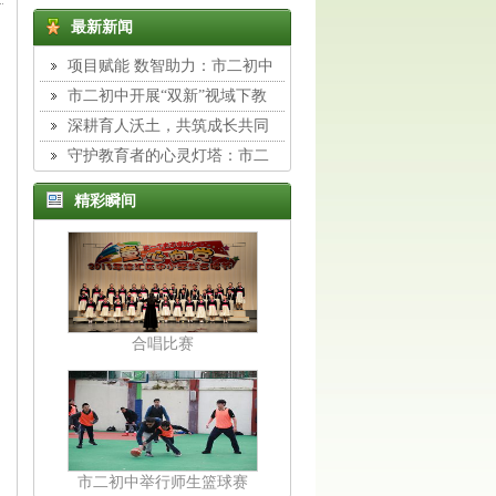
最新新闻
项目赋能 数智助力：市二初中
组织教师开展专题校本培训
市二初中开展“双新”视域下教
与学转型主题培训
深耕育人沃土，共筑成长共同
体：市二初中班主任工作室展示活
守护教育者的心灵灯塔：市二
动纪实
初中举行德育专题讲座
精彩瞬间
合唱比赛
市二初中举行师生篮球赛