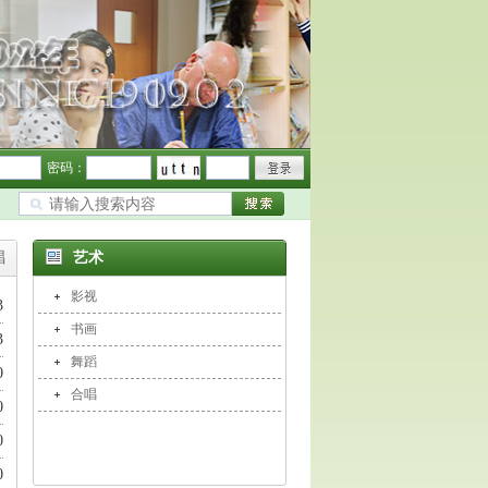
密码：
唱
艺术
影视
3
书画
3
舞蹈
0
合唱
0
0
0