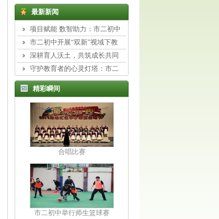
最新新闻
项目赋能 数智助力：市二初中
组织教师开展专题校本培训
市二初中开展“双新”视域下教
与学转型主题培训
深耕育人沃土，共筑成长共同
体：市二初中班主任工作室展示活
守护教育者的心灵灯塔：市二
动纪实
初中举行德育专题讲座
精彩瞬间
合唱比赛
市二初中举行师生篮球赛