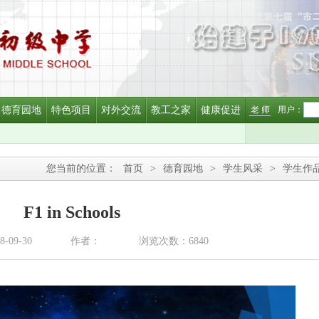
德育园地
特色项目
对外交流
教工之家
健康促进
老 师
用户：
您当前的位置：
首页
>
德育园地
>
学生风采
>
学生作
F1 in Schools
09-30
作者：
浏览次数：6840