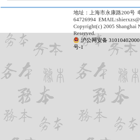
地址：上海市永康路200号 
64726994 EMAIL:shierxzs@
Copyright(c) 2005 Shanghai N
Reserved.
沪公网安备 31010402000
号-1