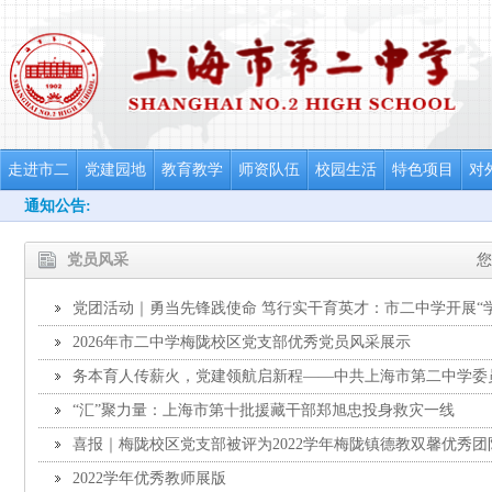
走进市二
党建园地
教育教学
师资队伍
校园生活
特色项目
对
通知公告:
党员风采
您
党团活动｜勇当先锋践使命 笃行实干育英才：市二中学开展“学
年度优秀党员和优秀党支部”风采展示活动（第三期）
2026年市二中学梅陇校区党支部优秀党员风采展示
务本育人传薪火，党建领航启新程——中共上海市第二中学委
大会
“汇”聚力量：上海市第十批援藏干部郑旭忠投身救灾一线
喜报｜梅陇校区党支部被评为2022学年梅陇镇德教双馨优秀团
2022学年优秀教师展版