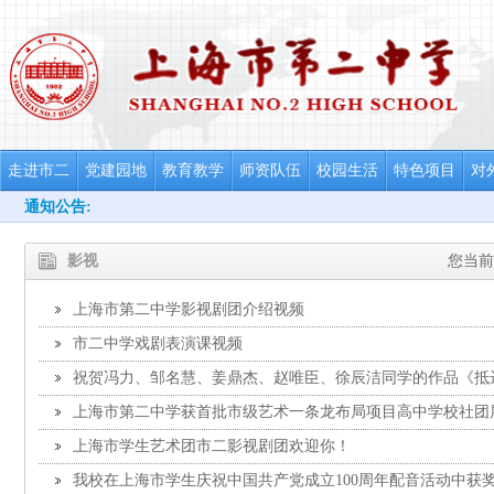
走进市二
党建园地
教育教学
师资队伍
校园生活
特色项目
对
通知公告:
影视
您当前
上海市第二中学影视剧团介绍视频
市二中学戏剧表演课视频
祝贺冯力、邹名慧、姜鼎杰、赵唯臣、徐辰洁同学的作品《抵达美
年上海市青苗杯影视作品征集大赛微视频比赛高中组铜奖
上海市第二中学获首批市级艺术一条龙布局项目高中学校社团
奖《乐队的夏天》
上海市学生艺术团市二影视剧团欢迎你！
我校在上海市学生庆祝中国共产党成立100周年配音活动中获