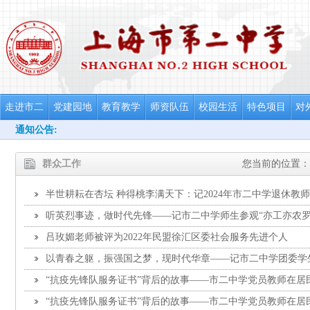
走进市二
党建园地
教育教学
师资队伍
校园生活
特色项目
对
通知公告:
群众工作
您当前的位置：
半世耕耘在杏坛 种得桃李满天下：记2024年市二中学退休教
听英烈事迹，做时代先锋——记市二中学师生参观“亦工亦农罗
吕玫媚老师被评为2022年民盟徐汇区委社会服务先进个人
以青春之躯，振强国之梦，现时代华章——记市二中学团委学
大并发表感想
“抗疫先锋队服务证书”背后的故事——市二中学党员教师在居
“抗疫先锋队服务证书”背后的故事——市二中学党员教师在居