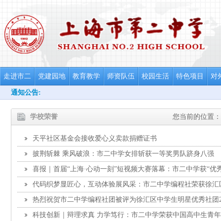
走进市二
党建园地
教育教学
师资队伍
校园生活
特色项目
对
通知公告:
学校荣誉
您当前的位置：
天平社区基金会接收爱心义卖款捐赠证书
披荆斩棘 乘风破浪：市二中学女排斩获一等奖男队跻身八强
喜报｜首届“上海·心动一刻”短视频大赛落幕：市二中学获“优
获“最浓腔调奖”
代码织梦显匠心，互动体验展风采：市二中学编程社荣获徐汇
团称号
热烈祝贺市二中学编程社团被评为徐汇区中学生明星优秀社团202
科技创新｜辩理求真 力学笃行：市二中学荣获中国高中生青