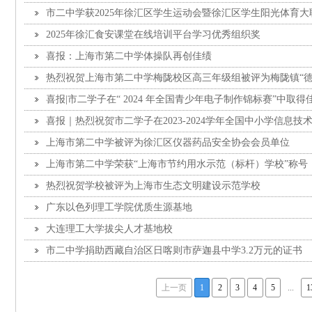
（CYPT2026）三等奖
市二中学获2025年徐汇区学生运动会暨徐汇区学生阳光体育大联赛
2025年徐汇食安课堂在线培训平台学习优秀组织奖
喜报：上海市第二中学体操队再创佳绩
热烈祝贺上海市第二中学梅陇校区高三年级组被评为梅陇镇“
喜报|市二学子在“ 2024 年全国青少年电子制作锦标赛”中取得
喜报｜热烈祝贺市二学子在2023-2024学年全国中小学信息
（NOC）全国决赛中荣获佳绩
上海市第二中学被评为徐汇区仪器药品安全协会会员单位
上海市第二中学荣获“上海市节约用水示范（标杆）学校”称号
热烈祝贺学校被评为上海市生态文明建设示范学校
广东以色列理工学院优质生源基地
大连理工大学拔尖人才基地校
市二中学捐助西藏自治区日喀则市萨迦县中学3.2万元的证书
上一页
1
2
3
4
5
...
1