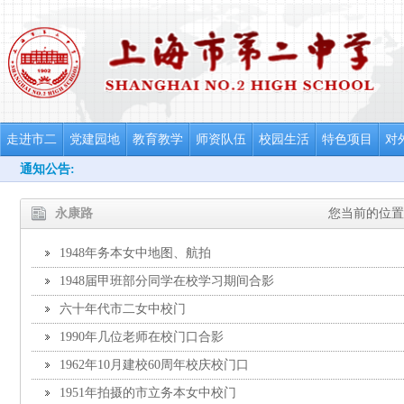
走进市二
党建园地
教育教学
师资队伍
校园生活
特色项目
对
通知公告:
永康路
您当前的位置
1948年务本女中地图、航拍
1948届甲班部分同学在校学习期间合影
六十年代市二女中校门
1990年几位老师在校门口合影
1962年10月建校60周年校庆校门口
1951年拍摄的市立务本女中校门