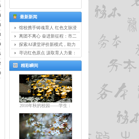
6
4
最新新闻
3
馆校携手铸魂育人 红色文脉浸
3
润校园：市二中学与静安区文物保
离团不离心 奋进新征程：市二
护管理服务中心结对共建签约仪式
9
中学举行教工离团仪式
探索AI课堂评价新模式，助力
暨交流座谈会
教学提质增效：市二中学开展教师
寻访红色原点 汲取育人力量：
5
校本培训
市二中学教工团支部开展主题团日
2
精彩瞬间
活动
0
2010年秋的校园——学生：
顾剑亨