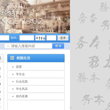
密码：
播
校园生活
团委
2
学生会
5
社会实践
9
学生风采
6
校内直播
6
1