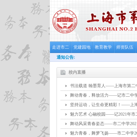
走进市二
党建园地
教育教学
师资队伍
通知公告:
校内直播
书法载道 翰墨育人——上海市第二
舞动青春，释放活力——记市二中
坚持运动，让生命更精彩！——上海
魅力艺术 心融校园——记2021年
舞动风采青春姿态——市二中学20
魅力青春，舞梦飞扬——市二中学2