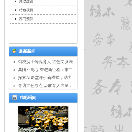
廉政建设
特色项目
部门预算
最新新闻
馆校携手铸魂育人 红色文脉浸
润校园：市二中学与静安区文物保
离团不离心 奋进新征程：市二
护管理服务中心结对共建签约仪式
中学举行教工离团仪式
探索AI课堂评价新模式，助力
暨交流座谈会
教学提质增效：市二中学开展教师
寻访红色原点 汲取育人力量：
校本培训
市二中学教工团支部开展主题团日
精彩瞬间
活动