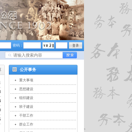
密码：
算
公开事务
重大事项
1
思想建设
3
组织建设
4
班子建设
0
干部工作
5
群众工作