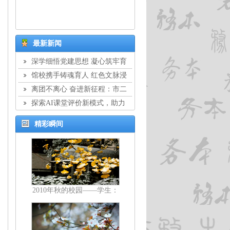
最新新闻
深学细悟党建思想 凝心筑牢育
人根基：市二中学党委开展8月主
馆校携手铸魂育人 红色文脉浸
题党日活动
润校园：市二中学与静安区文物保
离团不离心 奋进新征程：市二
护管理服务中心结对共建签约仪式
中学举行教工离团仪式
探索AI课堂评价新模式，助力
暨交流座谈会
教学提质增效：市二中学开展教师
精彩瞬间
校本培训
2010年秋的校园——学生：
顾剑亨