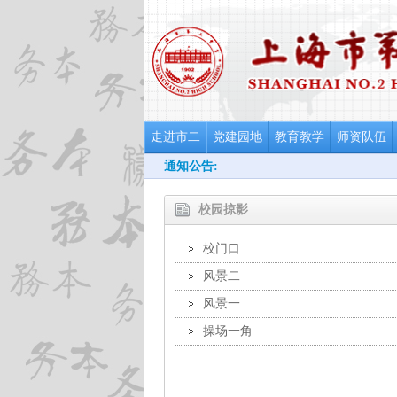
走进市二
党建园地
教育教学
师资队伍
通知公告:
校园掠影
校门口
风景二
风景一
操场一角