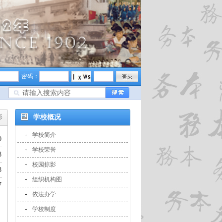
密码：
影
学校概况
学校简介
0
学校荣誉
8
校园掠影
8
组织机构图
7
依法办学
学校制度