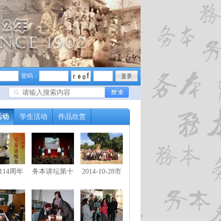
密码：
活动
学生活动
作品欣赏
114周年
务本讲坛第十
2014-10-28市
校友返校
三讲《插翅展
二中学退休教
翼》
职工游闵行马
桥韩湘子水博
园-古藤园