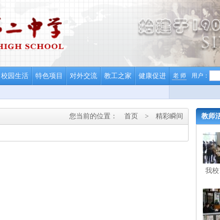
校园生活
特色项目
对外交流
教工之家
健康促进
老 师
用户：
您当前的位置：
首页
>
精彩瞬间
教师
我校
校庆