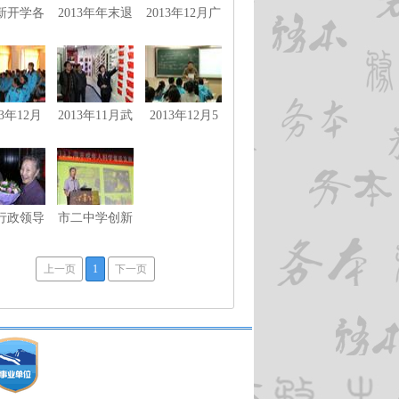
4新开学各
2013年年末退
2013年12月广
组制订新
休教师茶话会
州培英中学来
教学计划
访
13年12月
2013年11月武
2013年12月5
学科学科
汉教育代表访
日化学基地来
地活动
问市二中学
我校研讨
行政领导
市二中学创新
语组教师
素养项目在上
访问上海
海未成年人科
上一页
1
下一页
批特级教
学素质发展论
二退休教
坛获一等奖
美兰老师