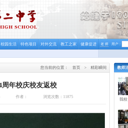
校园生活
特色项目
对外交流
教工之家
健康促进
老 师
用户：
您当前的位置：
首页
>
精彩瞬间
教师
14周年校庆校友返校
5
作者：
浏览次数：11875
我校
校庆