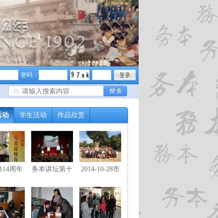
密码：
活动
学生活动
作品欣赏
114周年
务本讲坛第十
2014-10-28市
校友返校
三讲《插翅展
二中学退休教
翼》
职工游闵行马
桥韩湘子水博
园-古藤园