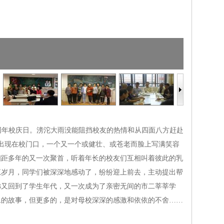
周年校庆日。滂沱大雨没能阻挡校友的热情和从四面八方赶赴
续出现在校门口，一个又一个或健壮、或苍老而脸上写满笑容
相距多年的又一次聚首，听着年长的校友们互相叫着彼此的乳
葱岁月，同学们被深深地感动了，纷纷迎上前去，主动提出帮
佛又回到了学生年代，又一次成为了亲密无间的市二莘莘学
二的故事，但更多的，是对母校深深的感激和依依的不舍……