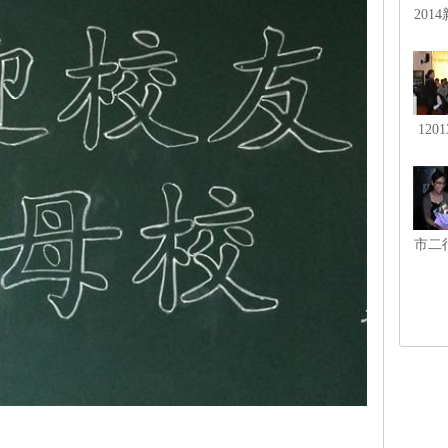
201
教研
学期
120
艺术
基
市二
和英
代表
市首
师市
师陈