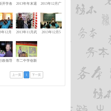
4新开学各
2013年年末退
2013年12月广
组制订新
休教师茶话会
州培英中学来
教学计划
访
13年12月
2013年11月武
2013年12月5
学科学科
汉教育代表访
日化学基地来
地活动
问市二中学
我校研讨
行政领导
市二中学创新
语组教师
素养项目在上
访问上海
海未成年人科
上一页
1
下一页
批特级教
学素质发展论
二退休教
坛获一等奖
美兰老师