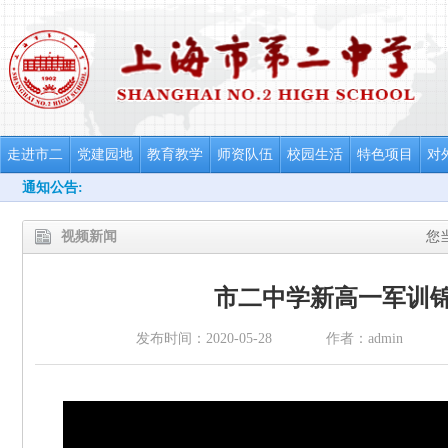
走进市二
党建园地
教育教学
师资队伍
校园生活
特色项目
对
通知公告:
视频新闻
您
市二中学新高一军训
发布时间：2020-05-28
作者：admin