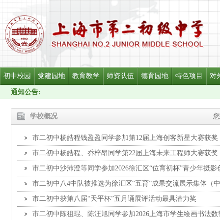
初中校园
党建园地
教育教学
师资队伍
德育园地
特色项目
对
通知公告:
学校概况
您
市二初中杨皓程钱盈盈同学参加第12届上海创客新星大赛获奖
市二初中杨皓程、乔梓昂同学第22届上海未来工程师大赛获奖
市二初中沙沛澄等同学参加2026徐汇区“位育初杯”青少年摄
市二初中八4中队被推选为徐汇区“五育”成果交流展示集体（
市二初中获第八届“天平杯”五月诵展评活动最具潜力奖
市二初中陈祖琨、陈汪旭同学参加2026上海市学生绘画书法