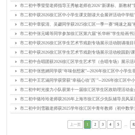
市二初中季莹莹老师指导王秀敏老师在2026“新课标、新教材”
省英语骨干教师评价交流研讨会上获好评
市二初中获2026徐汇区中小学生课文朗读大会展评活动中学组
市二初中章驭清、吴勰同学获2025徐汇区一季一赛“绳速之巅
市二初中张元晞等同学参加徐汇区第六届“长华杯”学生绘画书
奖
市二初中获2026徐汇区学生艺术节戏剧专场展示活动朗诵项
市二初中获2026徐汇区学生艺术节戏剧专场展示活动校园剧/
奖
市二初中合唱团获2026徐汇区学生艺术节（合唱专场）展示
市二初中张悠姌同学获“年味创想家”--2026年徐汇区中小学
作品
市二初中王艺涵同学获荣获“幸福心动''历’”--2026年徐汇区
集活动优秀作品奖
市二初中时光接力小队获第十一届徐汇区学生区政助理活动金
市二初中骆玲玲老师获2026年上海市徐汇区少先队辅导员风
市二初中刘雪颖老师获2025学年徐汇区中青年教师（初中数
能力）二等奖
上一页
1
2
3
4
5
...
8